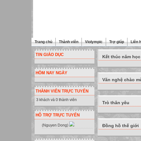
Trang chủ
Thành viên
Violympic
Trợ giúp
Liên 
TIN GIÁO DỤC
Kết thúc năm học
HÔM NAY NGÀY
Văn nghệ chào mừ
THÀNH VIÊN TRỰC TUYẾN
3 khách và 0 thành viên
Trò thân yêu
HỖ TRỢ TRỰC TUYẾN
(Nguyen Dong)
Đồng hồ thế giới