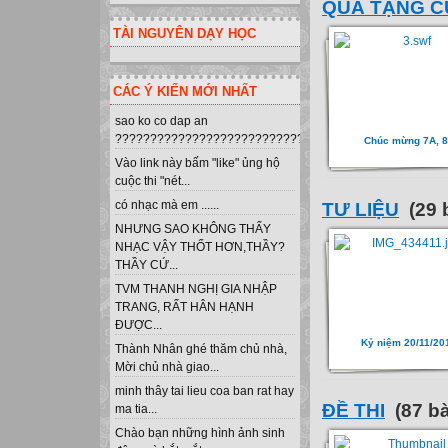
QUÀ TẶNG C
TÀI NGUYÊN DẠY HỌC
CÁC Ý KIẾN MỚI NHẤT
sao ko co dap an
?????????????????????????????????????????????????
Chúc mừng 7A, 
Vào link này bấm "like" ủng hộ
cuộc thi "nét...
có nhạc mà em ......
TƯ LIỆU
(29 
NHƯNG SAO KHÔNG THẤY
NHẠC VẬY THỐT HƠN,THẦY?
THẦY CỨ...
TVM THANH NGHỊ GIA NHẬP
TRANG, RẤT HÂN HẠNH
ĐƯỢC...
Kỷ niệm 20/11/20
Thành Nhân ghé thăm chủ nhà,
Mời chủ nhà giao...
minh thây tai lieu coa ban rat hay
ĐỀ THI
(87 bà
ma tia...
Chào bạn những hình ảnh sinh