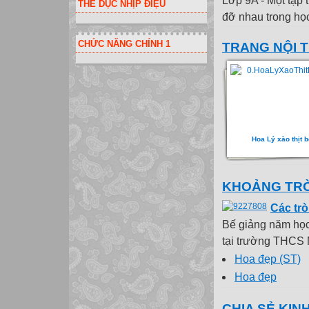
Lớp 9A - Một tập 
THỂ DỤC NHỊP ĐIỆU
đỡ nhau trong học t
CHỨC NĂNG CHÍNH 1
TRANG NỘI 
Hoa Lý xào thịt 
KHOẢNG TRỜ
Các trò
Bế giảng năm học 
tại trường THCS M
Hoa đẹp (ST)
Hoa đẹp
CHIA SẺ KIN