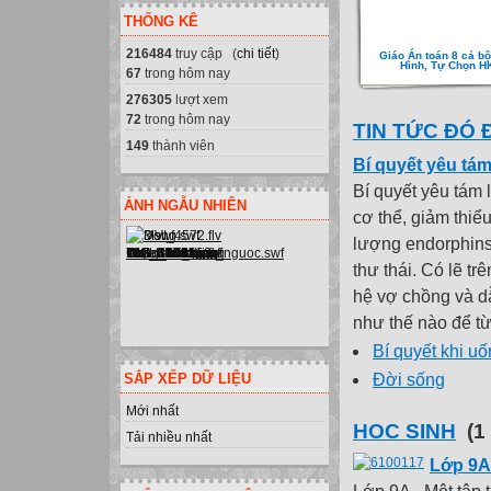
THỐNG KÊ
216484
truy cập (
chi tiết
)
Giáo Án toán 8 cả bộ
Hình, Tự Chọn H
67
trong hôm nay
276305
lượt xem
72
trong hôm nay
TIN TỨC ĐÓ 
149
thành viên
Bí quyết yêu tám
Bí quyết yêu tám 
ẢNH NGẪU NHIÊN
cơ thể, giảm thiểu
lượng endorphin
thư thái. Có lẽ t
hệ vợ chồng và d
như thế nào để từ
Bí quyết khi u
SẮP XẾP DỮ LIỆU
Đời sống
Mới nhất
HOC SINH
(1 
Tải nhiều nhất
Lớp 9A