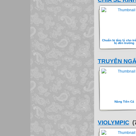
Chuẩn bị tâm lý cho tr
bị đến trường
TRUYỆN NG
Nàng Tiên Cá
VIOLYMPIC
(