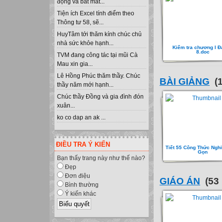
động và bắt mắt...
Tiện ích Excel tính điểm theo
Thông tư 58, sẽ...
HuyTâm tới thăm kính chúc chủ
nhà sức khỏe hạnh...
Kiểm tra chương I Đ
8.doc
TVM đang công tác tại mũi Cà
Mau xin gia...
Lê Hồng Phúc thăm thầy. Chúc
BÀI GIẢNG
(1
thầy năm mới hạnh...
Chúc thầy Đồng và gia đình đón
xuân...
ko co dap an ak ...
ĐIỀU TRA Ý KIẾN
Tiết 55 Công Thức Ngh
Gọn
Bạn thấy trang này như thế nào?
Đẹp
Đơn điệu
GIÁO ÁN
(53 
Bình thường
Ý kiến khác