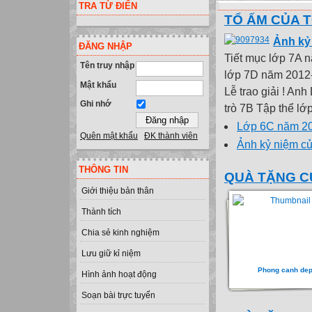
TRA TỪ ĐIỂN
TỔ ẤM CỦA T
Ảnh kỷ 
ĐĂNG NHẬP
Tiết mục lớp 7A 
Tên truy nhập
lớp 7D năm 2012-
Mật khẩu
Lễ trao giải ! An
Ghi nhớ
trò 7B Tập thể lớp
Lớp 6C năm 2
Quên mật khẩu
ĐK thành viên
Ảnh kỷ niệm củ
THÔNG TIN
QUÀ TẶNG C
Giới thiệu bản thân
Thành tích
Chia sẻ kinh nghiệm
Lưu giữ kỉ niệm
Phong canh de
Hình ảnh hoạt động
Soạn bài trực tuyến